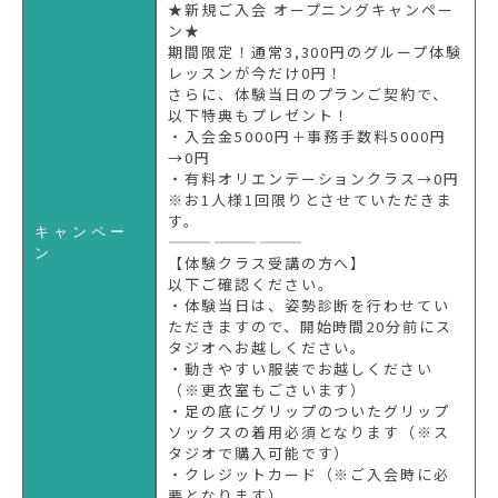
★新規ご入会 オープニングキャンペー
ン★
期間限定！通常3,300円のグループ体験
レッスンが今だけ0円！
さらに、体験当日のプランご契約で、
以下特典もプレゼント！
・入会金5000円＋事務手数料5000円
→0円
・有料オリエンテーションクラス→0円
※お1人様1回限りとさせていただきま
す。
キャンペー
—————————
ン
【体験クラス受講の方へ】
以下ご確認ください。
・体験当日は、姿勢診断を行わせてい
ただきますので、開始時間20分前にス
タジオへお越しください。
・動きやすい服装でお越しください
（※更衣室もごさいます）
・足の底にグリップのついたグリップ
ソックスの着用必須となります（※ス
タジオで購入可能です）
・クレジットカード（※ご入会時に必
要となります）